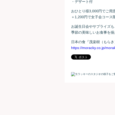
・デザート付
おひとり様3,000円でご用
＋1,200円で女子会コー
お誕生日会やサプライズも
季節の美味しいお食事を揃
日本の食『茂楽樹（もらき
https://moracky.co.jp/morak