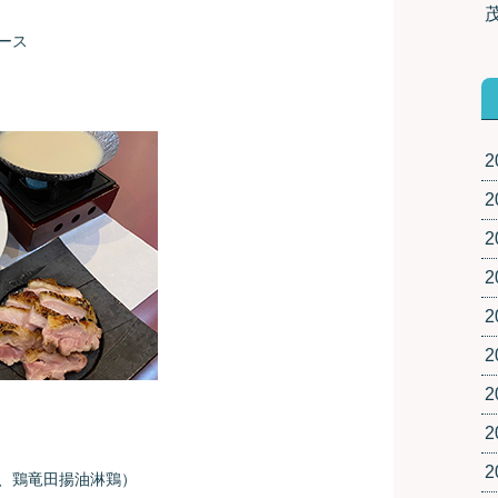
ース
2
2
2
2
2
2
2
2
2
、鶏竜田揚油淋鶏）