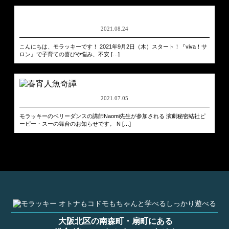
2021.08.24
こんにちは、モラッキーです！ 2021年9月2日（木）スタート！『viva！サ
ロン』で子育ての喜びや悩み、不安 […]
2021.07.05
モラッキーのベリーダンスの講師Naomi先生が参加される 演劇秘密結社ピ
ーピー・スーの舞台のお知らせです。 N […]
大阪北区の南森町・扇町にある