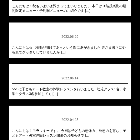
こんにちは！秋もいよいよ深まってまいりました。 本日は３階茂楽樹の期
間限定メニュー・予約制メニューのご紹介です […]
2022.06.29
こんにちは☆ 梅雨が明けてあっという間に夏がきました 皆さま暑さにや
られてグッタリしていませんか […]
2022.06.14
5/26に子どもアート教室の体験レッスンを行いました 幼児クラス1名、小
学生クラス3名参加してく […]
2022.04.25
こんにちは！モラッキーです。 今回は子どもの想像力、発想力を育む、子
どもアート教室体験レッスン開催のお知らせで […]