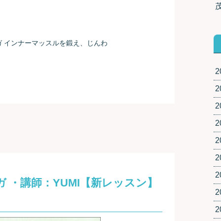
ガ インナーマッスルを鍛え、じんわ
2
2
2
2
2
2
2
 ・講師：YUMI【新レッスン】
2
2