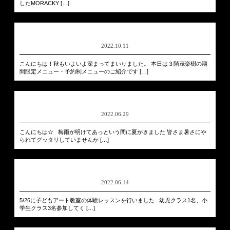
したMORACKY […]
2022.10.11
こんにちは！秋もいよいよ深まってまいりました。 本日は３階茂楽樹の期
間限定メニュー・予約制メニューのご紹介です […]
2022.06.29
こんにちは☆ 梅雨が明けてあっという間に夏がきました 皆さま暑さにや
られてグッタリしていませんか […]
2022.06.14
5/26に子どもアート教室の体験レッスンを行いました 幼児クラス1名、小
学生クラス3名参加してく […]