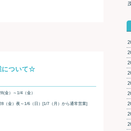
2
2
2
業について☆
2
2
28(金）～1/4（金）
2
28（金）夜～1/6（日）[1/7（月）から通常営業]
2
2
2