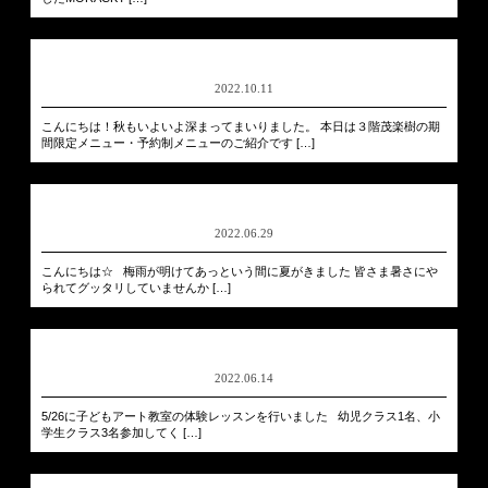
2022.10.11
こんにちは！秋もいよいよ深まってまいりました。 本日は３階茂楽樹の期
間限定メニュー・予約制メニューのご紹介です […]
2022.06.29
こんにちは☆ 梅雨が明けてあっという間に夏がきました 皆さま暑さにや
られてグッタリしていませんか […]
2022.06.14
5/26に子どもアート教室の体験レッスンを行いました 幼児クラス1名、小
学生クラス3名参加してく […]