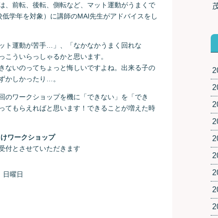
は、前転、後転、側転など、マット運動がうまくで
校低学年を対象）に講師のMAI先生がアドバイスをし
ット運動が苦手…」、「なかなかうまく回れな
っこういらっしゃるかと思います。
きないのってちょっと悔しいですよね。出来る子の
2
ずかしかったり…。
2
回のワークショップを機に「できない」を「でき
2
ってもらえればと思います！できることが増えた時
2
向けワークショップ
2
受付とさせていただきます
2
2
日 日曜日
2
2