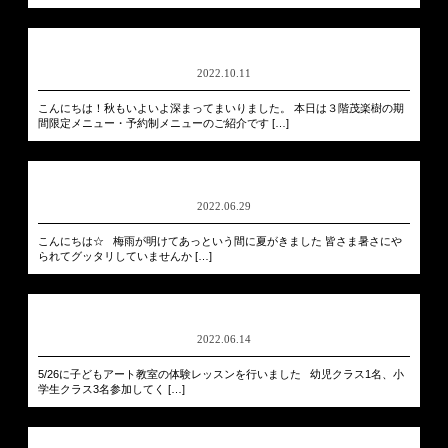
2022.10.11
こんにちは！秋もいよいよ深まってまいりました。 本日は３階茂楽樹の期
間限定メニュー・予約制メニューのご紹介です […]
2022.06.29
こんにちは☆ 梅雨が明けてあっという間に夏がきました 皆さま暑さにや
られてグッタリしていませんか […]
2022.06.14
5/26に子どもアート教室の体験レッスンを行いました 幼児クラス1名、小
学生クラス3名参加してく […]