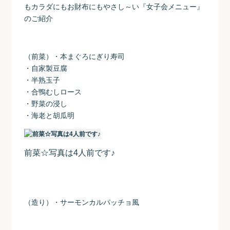
もカラダにもお財布にもやさし～い『女子会メニュー』
のご紹介
（前菜）・本まぐろにぎり寿司
・自家製豆腐
・半熟玉子
・合鴨むしロース
・野菜の浸し
・海老と胡瓜明
前菜☆写真は4人前です♪
（造り）・サーモンカルパッチョ風