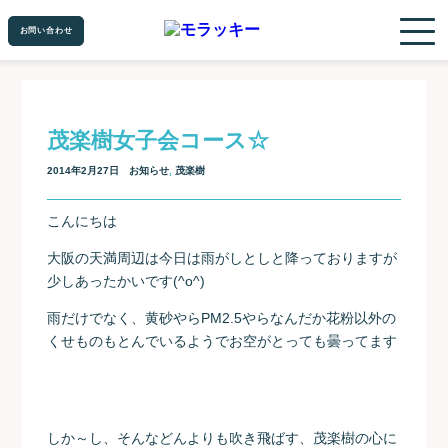
お問い合わせ
お問い合わせ
茂楽樹女子会コース☆
2014年2月27日
お知らせ
,
茂楽樹
こんにちは
大阪の天満周辺は今日は雨がしとしと降っておりますが
少しあったかいです(^o^)
雨だけでなく、黄砂やらPM2.5やらなんだか花粉以外の
くせものもとんでいるようでお空がとっても曇ってます
しか～し、そんなどんよりも吹き飛ばす、茂楽樹の心に