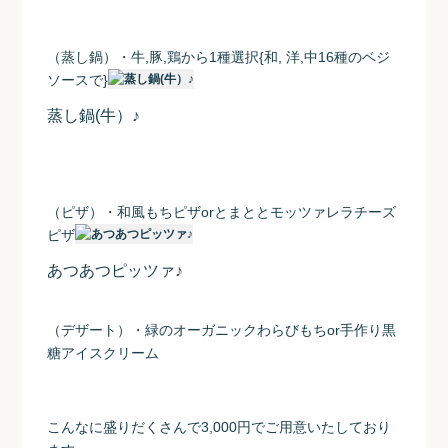
（蒸し鍋）・牛,豚,鶏から1種選択{和, 洋,中16種のベジ
ソースで}
蒸し鍋(牛）♪
（ピザ）・和風もちピザorとまととモッツァレラチーズ
ピザ
あつあつピッツァ♪
（デザート）・緑のオーガニックわらびもちor手作り黒
糖アイスクリーム
こんなに盛りだくさんで3,000円でご用意いたしており