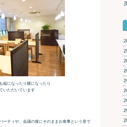
2
2
2
2
2
も縦になったり横になったり
ていただいています
2
2
2
2
名でパーティや、会議の後にそのままお食事という形で