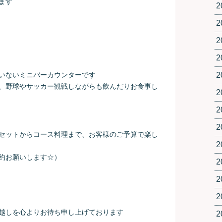
ます
2
2
2
2
いないミニバーカウンターです
2
、野球やサッカー観戦しながらも飲んだりお食事し
2
2
2
セットからコース料理まで、お客様のご予算で楽し
2
約お願いします☆）
2
2
2
越しを心よりお待ち申し上げております
2