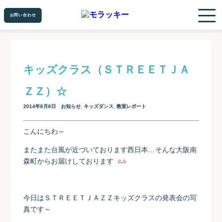
お問い合わせ
お問い合わせ
キッズクラス（ＳＴＲＥＥＴＪＡ
ＺＺ）☆
2014年8月8日
お知らせ
,
キッズダンス
,
教室レポート
こんにちわ～
またまた台風が近づいております西日本…そんな大阪南
森町からお届けしております
今日はＳＴＲＥＥＴＪＡＺＺキッズクラスの発表会の写
真です～