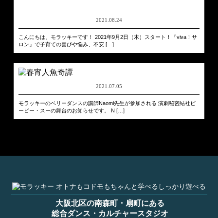
2021.08.24
こんにちは、モラッキーです！ 2021年9月2日（木）スタート！『viva！サ
ロン』で子育ての喜びや悩み、不安 […]
2021.07.05
モラッキーのベリーダンスの講師Naomi先生が参加される 演劇秘密結社ピ
ーピー・スーの舞台のお知らせです。 N […]
大阪北区の南森町・扇町にある
総合ダンス・カルチャースタジオ