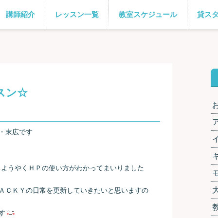
講師紹介
レッスン一覧
教室スケジュール
貸ス
スン☆
場・末広です
経ちようやくＨＰの使い方がわかってまいりました
ＡＣＫＹの日常を更新していきたいと思いますの
す