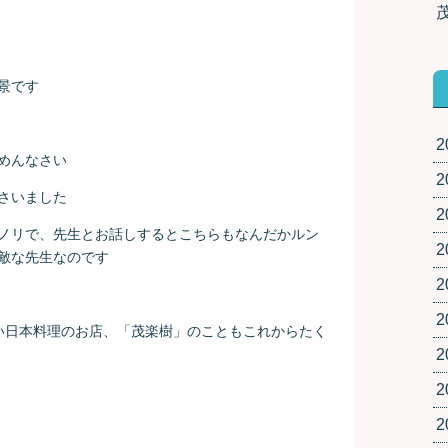
景です
2
めんなさい
2
さいました
2
ノリで、先生とお話しするとこちらもなんだかルン
2
敵な先生なのです
2
2
い日本料理のお店、「茂楽樹」のこともこれからたく
2
2
2